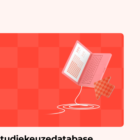
tudiekeuzedatabase