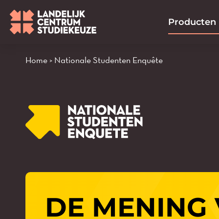
Ga
naar
Producten
de
inhoud
Home
>
Nationale Studenten Enquête
DE MENING