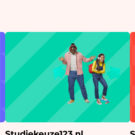
Studiekeuze123.nl
S