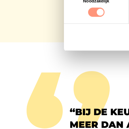
Noodzakelijk
“BIJ DE KE
MEER DAN 