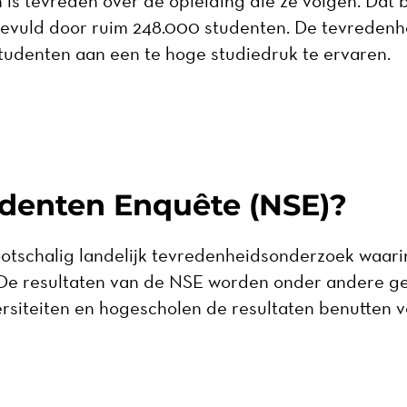
is tevreden over de opleiding die ze volgen. Dat bl
evuld door ruim 248.000 studenten. De tevredenhe
studenten aan een te hoge studiedruk te ervaren.
udenten Enquête (NSE)?
ootschalig landelijk tevredenheidsonderzoek waar
. De resultaten van de NSE worden onder andere ge
rsiteiten en hogescholen de resultaten benutten v