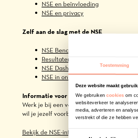
NSE en beïnvloeding
NSE en privacy
Zelf aan de slag met de NSE
NSE Benchmarkbestand
Resultaten van de NSE
Toestemming
NSE Dashboard
NSE in onderzoek
Deze website maakt gebruik
Informatie voor deelnemende onderwijsi
We gebruiken
cookies
om con
websiteverkeer te analyseren
Werk je bij een van de deelnemende onder
media, adverteren en analys
wil je jezelf voorbereiden op de NSE 2027
verstrekt of die ze hebben v
Bekijk de NSE-informatie voor onderwijsin
Toestemmingsselectie