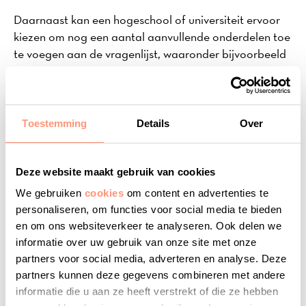
Daarnaast kan een hogeschool of universiteit ervoor
kiezen om nog een aantal aanvullende onderdelen toe
te voegen aan de vragenlijst, waaronder bijvoorbeeld
‘studieroosters’, ‘stages’, ‘studiefaciliteiten’,
‘medezeggenschap’ en ‘gelijke behandeling’.
Lees meer over de thema’s van de NSE-vragenlijst
Toestemming
Details
Over
Deze website maakt gebruik van cookies
Wie is verantwoordelijk voor de
We gebruiken
cookies
om content en advertenties te
NSE?
personaliseren, om functies voor social media te bieden
en om ons websiteverkeer te analyseren. Ook delen we
Objectieve informatie over opleidingen en
informatie over uw gebruik van onze site met onze
onderwijsinstellingen draagt bij aan de kwaliteit en
partners voor social media, adverteren en analyse. Deze
transparantie van het hoger onderwijs. Vanuit die
partners kunnen deze gegevens combineren met andere
informatie die u aan ze heeft verstrekt of die ze hebben
gedachte heeft het ministerie van Onderwijs, Cultuur