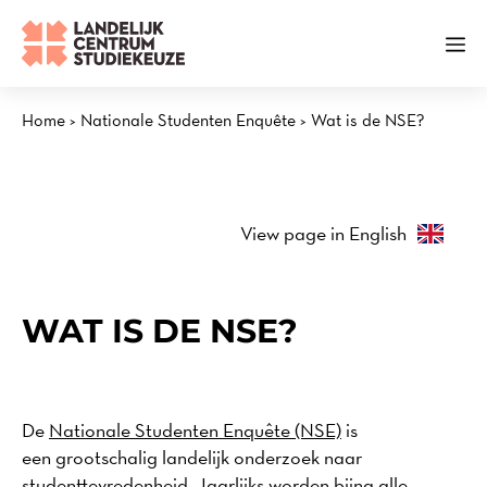
Ga
naar
Me
de
inhoud
Home
>
Nationale Studenten Enquête
>
Wat is de NSE?
View page in English
WAT IS DE NSE?
De
Nationale Studenten Enquête (NSE)
is
een grootschalig landelijk onderzoek naar
studenttevredenheid. Jaarlijks worden bijna alle