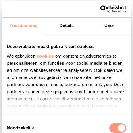
Annemarijn Haagsma – Universiteit Utrecht
3 x Logitech Master Series muis en
Toestemming
Details
Over
toetsenbord en Studios Series Desk Mat
Thijmen Linden – Zuyd Hogeschool
Carlijn Spelier – De Haagse Hogeschool
Deze website maakt gebruik van cookies
Lyanne van der Hoeven – Hogeschool Leiden
We gebruiken
cookies
om content en advertenties te
personaliseren, om functies voor social media te bieden
400 x bon Bol.com (t.w.v. €25,-)
en om ons websiteverkeer te analyseren. Ook delen we
Bekijk de lijst met het aantal winnaars per
informatie over uw gebruik van onze site met onze
onderwijsinstelling
partners voor social media, adverteren en analyse. Deze
partners kunnen deze gegevens combineren met andere
Alle prijswinnaars hebben inmiddels bericht gehad
informatie die u aan ze heeft verstrekt of die ze hebben
over hun gewonnen prijs.
verzameld op basis van uw gebruik van hun services.
*
Voor de publicatie van de namen en foto’s van de
Toestemmingsselectie
prijswinnaars op deze overzichtspagina is vooraf
Noodzakelijk
toestemming gevraagd. De fotografie is verzorgd