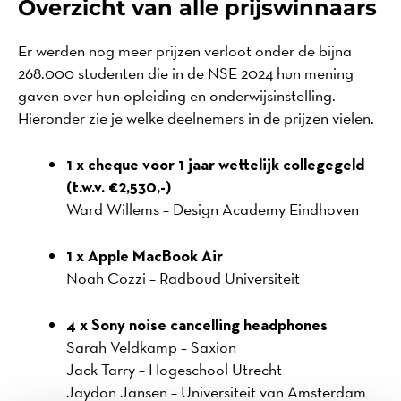
Overzicht van alle prijswinnaars
Er werden nog meer prijzen verloot onder de bijna
268.000 studenten die in de NSE 2024 hun mening
gaven over hun opleiding en onderwijsinstelling.
Hieronder zie je welke deelnemers in de prijzen vielen.
1 x cheque voor 1 jaar wettelijk collegegeld
(t.w.v. €2,530,-)
Ward Willems – Design Academy Eindhoven
1 x Apple MacBook Air
Noah Cozzi – Radboud Universiteit
4 x Sony noise cancelling headphones
Sarah Veldkamp – Saxion
Jack Tarry – Hogeschool Utrecht
Jaydon Jansen – Universiteit van Amsterdam