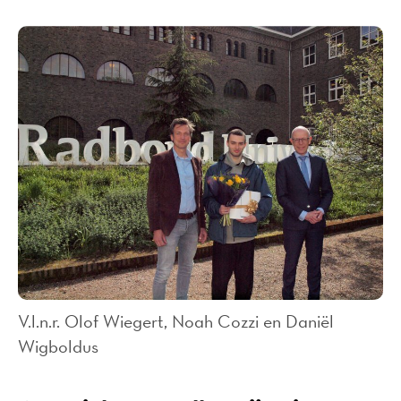
V.l.n.r. Olof Wiegert, Noah Cozzi en Daniël
Wigboldus