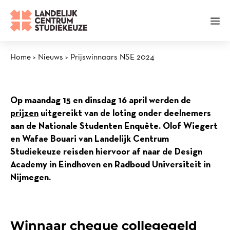
Ga
naar
Me
de
inhoud
Home
>
Nieuws
>
Prijswinnaars NSE 2024
Op maandag 15 en dinsdag 16 april werden de
prijzen
uitgereikt van de loting onder deelnemers
aan de Nationale Studenten Enquête. Olof Wiegert
en Wafae Bouari van Landelijk Centrum
Studiekeuze reisden hiervoor af naar de Design
Academy in Eindhoven en Radboud Universiteit in
Nijmegen.
Winnaar cheque collegegeld