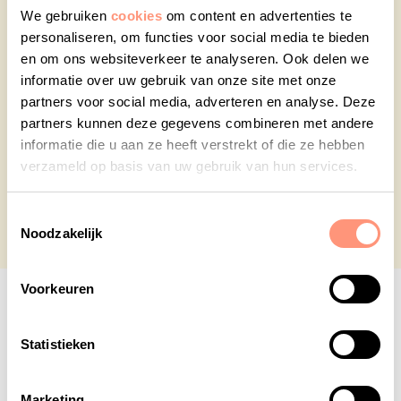
conditions. If your request is approved, you’ll
We gebruiken
cookies
om content en advertenties te
receive the NSE Benchmark File via email in
personaliseren, om functies voor social media te bieden
under 3 business days.
en om ons websiteverkeer te analyseren. Ook delen we
informatie over uw gebruik van onze site met onze
Your use of the NSE Benchmark File is subject to
partners voor social media, adverteren en analyse. Deze
Landelijk Centrum Studiekeuze’s
General Data
partners kunnen deze gegevens combineren met andere
Delivery Terms and Conditions
.
informatie die u aan ze heeft verstrekt of die ze hebben
verzameld op basis van uw gebruik van hun services.
Toestemmingsselectie
Noodzakelijk
Voorkeuren
Statistieken
What data contains the NSE Benchmark File
The NSE Benchmark File contains the results of the
Marketing