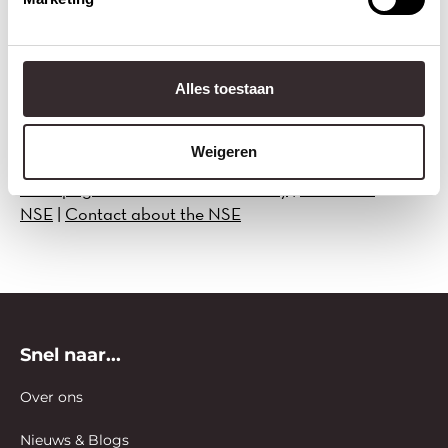
NSE’s core questionnaire in the form of an anonymised
SPSS file that does not include personal data. The use
of the Benchmark File is free of charge. Custom
Alles toestaan
products are available at a fee.
Weigeren
Start page National Student Survey
|
About the
NSE
|
Contact about the NSE
Snel naar...
Over ons
Nieuws & Blogs