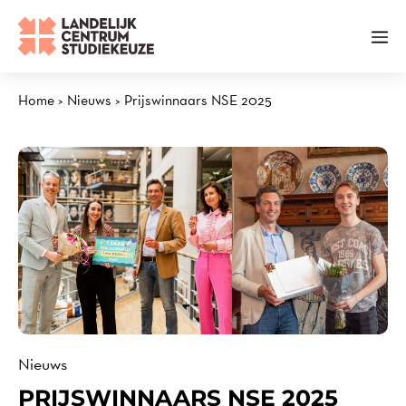
Ga
naar
Me
de
inhoud
Home
>
Nieuws
>
Prijswinnaars NSE 2025
Nieuws
PRIJSWINNAARS NSE 2025