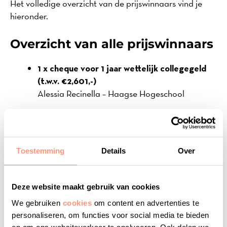
Het volledige overzicht van de prijswinnaars vind je
hieronder.
Overzicht van alle prijswinnaars
1 x cheque voor 1 jaar wettelijk collegegeld
(t.w.v. €2,601,-)
Alessia Recinella – Haagse Hogeschool
1 x Apple MacBook Air
Daniël von Meijenfeldt – University College
Roosevelt / Universiteit Utrecht
Toestemming
Details
Over
4 x Sony noise cancelling headphones
Bianca Slab – Rijksuniversiteit Groningen
Deze website maakt gebruik van cookies
Jaap Groeneveldt – Haagse Hogeschool
We gebruiken
cookies
om content en advertenties te
Maéva van Beurden – Avans Hogeschool
personaliseren, om functies voor social media te bieden
Naima Clements – Hogeschool Rotterdam