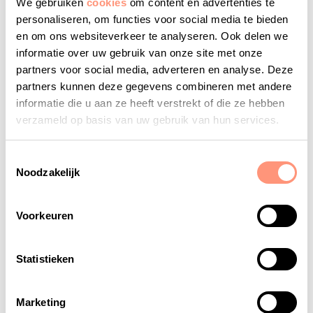
over hun gewonnen prijs.
We gebruiken
cookies
om content en advertenties te
personaliseren, om functies voor social media te bieden
*
Voor de publicatie van de namen en foto’s van de
en om ons websiteverkeer te analyseren. Ook delen we
prijswinnaars op deze overzichtspagina is vooraf
informatie over uw gebruik van onze site met onze
partners voor social media, adverteren en analyse. Deze
toestemming gevraagd. De fotografie is verzorgd
partners kunnen deze gegevens combineren met andere
door Marcel de Graaf.
informatie die u aan ze heeft verstrekt of die ze hebben
verzameld op basis van uw gebruik van hun services.
Lees meer over de NSE
Toestemmingsselectie
Noodzakelijk
Deel dit artikel via
Voorkeuren
Deel
Deel
Deel
Deel
deze
deze
deze
deze
vacature
vacature
vacature
vacature
Statistieken
via
via
via
via
facebook
linkedin
twitter
whatsapp
Marketing