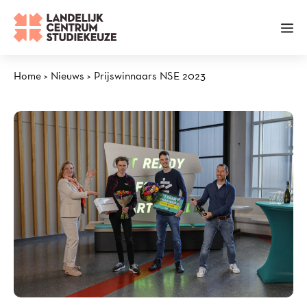
Ga
naar
Me
de
inhoud
Home
>
Nieuws
>
Prijswinnaars NSE 2023