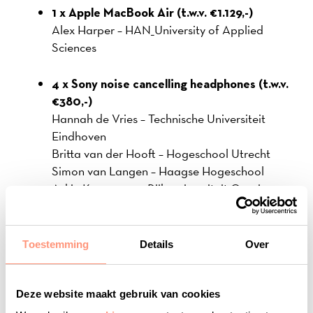
1 x Apple MacBook Air (t.w.v. €1.129,-)
Alex Harper – HAN_University of Applied
Sciences
4 x Sony noise cancelling headphones (t.w.v.
€380,-)
Hannah de Vries – Technische Universiteit
Eindhoven
Britta van der Hooft – Hogeschool Utrecht
Simon van Langen – Haagse Hogeschool
Askin Kooymans – Rijksuniversiteit Groningen
400 x bon Bol.com (t.w.v. €25,-)
Bekijk de lijst met het aantal winnaars per
Toestemming
Details
Over
onderwijsinstelling
Deze website maakt gebruik van cookies
Alle prijswinnaars hebben inmiddels bericht gehad