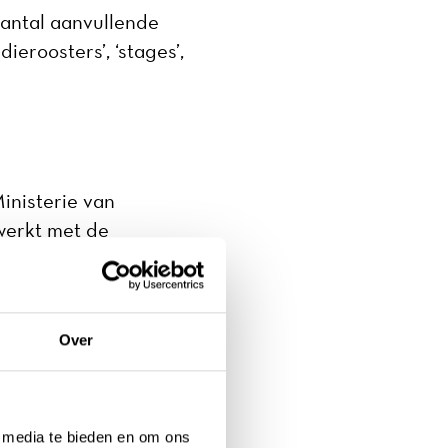
aantal aanvullende
eroosters’, ‘stages’,
inisterie van
werkt met de
hoger onderwijs.
Over
l media te bieden en om ons