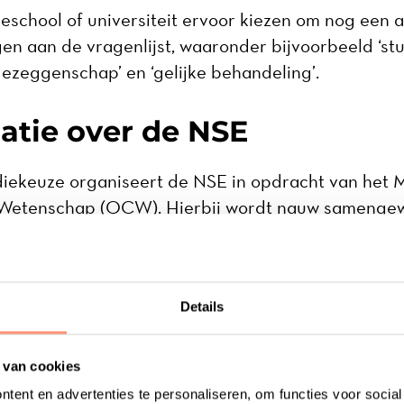
school of universiteit ervoor kiezen om nog een 
n aan de vragenlijst, waaronder bijvoorbeeld ‘studi
medezeggenschap’ en ‘gelijke behandeling’.
atie over de NSE
iekeuze organiseert de NSE in opdracht van het M
 Wetenschap (OCW). Hierbij wordt nauw samenge
en onderwijsinstellingen binnen het Nederlandse 
2 voert het onderzoek van de NSE uit.
Details
tergrond van de NSE
 van cookies
tent en advertenties te personaliseren, om functies voor socia