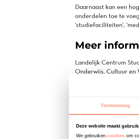
Daarnaast kan een hoge
onderdelen toe te voege
‘studiefaciliteiten’, ‘
Meer inform
Landelijk Centrum Stud
Onderwijs, Cultuur en
studentenorganisaties 
Onderzoeksbureau MWM
Toestemming
Lees meer over de ach
Deze website maakt gebruik
We gebruiken
cookies
om con