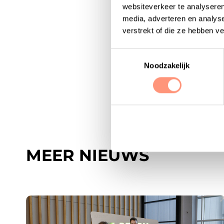
websiteverkeer te analyseren
media, adverteren en analys
Deel dit artikel v
verstrekt of die ze hebben v
Deel
Deel
Deel
Deel
Toestemmingsselectie
deze
deze
deze
deze
Noodzakelijk
vacature
vacature
vacature
vacatu
via
via
via
via
facebook
linkedin
twitter
whats
MEER NIEUWS