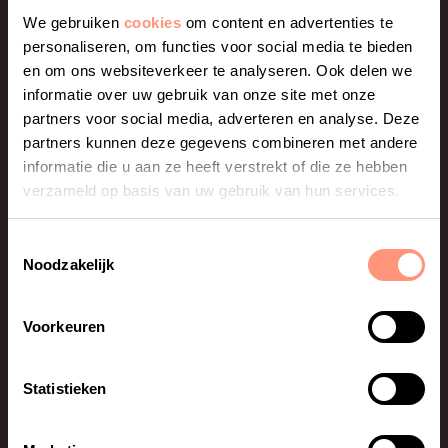
Nieuws & Blogs
We gebruiken
cookies
om content en advertenties te
Nieuwsbrieven
personaliseren, om functies voor social media te bieden
en om ons websiteverkeer te analyseren. Ook delen we
Vacatures
informatie over uw gebruik van onze site met onze
partners voor social media, adverteren en analyse. Deze
Leveringsvoorwaarden
partners kunnen deze gegevens combineren met andere
informatie die u aan ze heeft verstrekt of die ze hebben
Studiekeuzedata
verzameld op basis van uw gebruik van hun services.
Producten
Toestemmingsselectie
Studiekeuze123.nl®
Noodzakelijk
Nationale Studenten Enquête®
Voorkeuren
Welkemaster.nl
Statistieken
Studiekeuzedatabase
Studie in Cijfers®