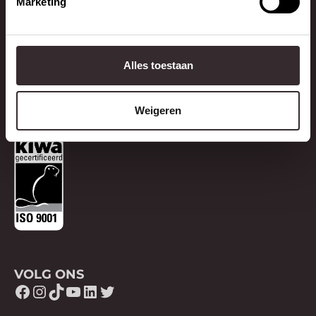
Marketing
Contact
Contact opnemen
Alles toestaan
Veelgestelde vragen
Weigeren
Pers & PR
VOLG ONS
Facebook
Instagram
TikTok
YouTube
LinkedIn
Twitter