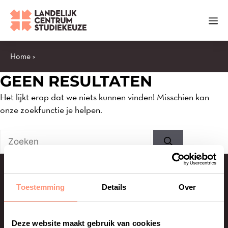
Ga
naar
Me
de
inhoud
Home
>
GEEN RESULTATEN
Het lijkt erop dat we niets kunnen vinden! Misschien kan
onze zoekfunctie je helpen.
Zoeken
Snel naar...
Toestemming
Details
Over
Over ons
Deze website maakt gebruik van cookies